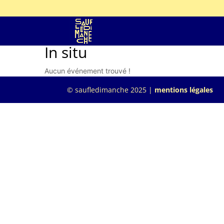
In situ
Aucun événement trouvé !
© saufledimanche 2025 |
mentions légales